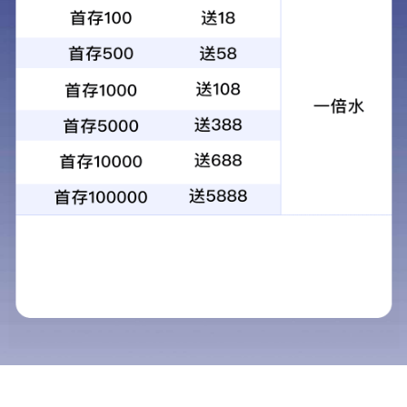
WRV-20SE
2023-01-30
9514