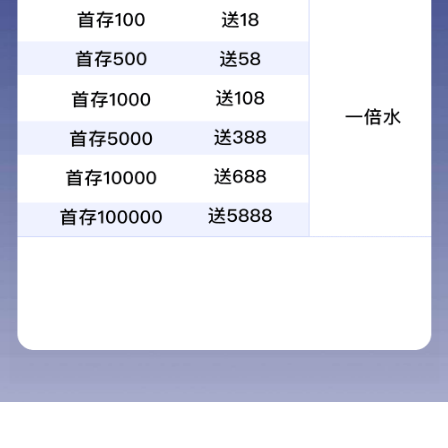
WRV-110E
2023-10-20
8929